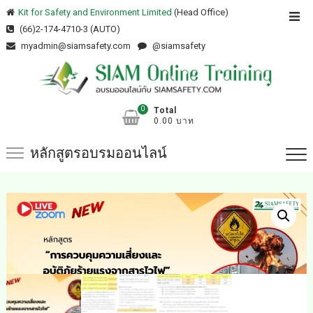
Skip
Kit for Safety and Environment Limited
(Head Office)
Top
to
(66)2-174-4710-3 (AUTO)
Men
content
myadmin@siamsafety.com
@siamsafety
0
Total
0.00 บาท
หลักสูตรอบรมออนไลน์