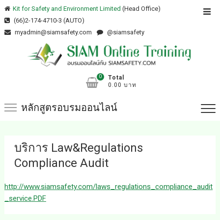
Skip
Kit for Safety and Environment Limited
(Head Office)
Top
to
(66)2-174-4710-3 (AUTO)
Men
content
myadmin@siamsafety.com
@siamsafety
0
Total
0.00 บาท
หลักสูตรอบรมออนไลน์
บริการ Law&Regulations
Compliance Audit
http://www.siamsafety.com/laws_regulations_compliance_audit
_service.PDF